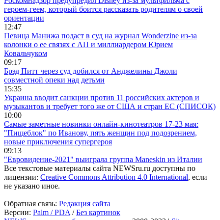
Роскомнадзор предупредил Disney из-за мультфильма c
героем-геем, который боится рассказать родителям о своей
ориентации
12:47
Певица Манижа подаст в суд на журнал Wonderzine из-за
колонки о ее связях с АП и миллиардером Юрием
Ковальчуком
09:17
Брэд Питт через суд добился от Анджелины Джоли
совместной опеки над детьми
15:35
Украина вводит санкции против 11 российских актеров и
музыкантов и требует того же от США и стран ЕС (СПИСОК)
10:00
Самые заметные новинки онлайн-кинотеатров 17-23 мая:
"Пищеблок" по Иванову, пять женщин под подозрением,
новые приключения супергероя
09:13
"Евровидение-2021" выиграла группа Maneskin из Италии
Все текстовые материалы сайта NEWSru.ru доступны по
лицензии:
Creative Commons Attribution 4.0 International
, если
не указано иное.
Обратная связь:
Редакция сайта
Версии:
Palm / PDA
/
Без картинок