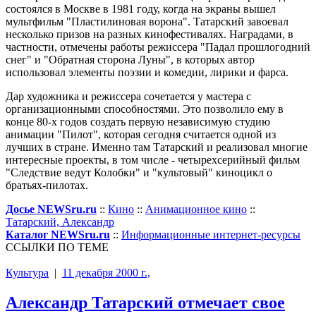
состоялся в Москве в 1981 году, когда на экраны вышел
мультфильм "Пластилиновая ворона". Татарский завоевал
несколько призов на разных кинофестивалях. Наградами, в
частности, отмечены работы режиссера "Падал прошлогодний
снег" и "Обратная сторона Луны", в которых автор
использовал элементы поэзии и комедии, лирики и фарса.
Дар художника и режиссера сочетается у мастера с
организационными способностями. Это позволило ему в
конце 80-х годов создать первую независимую студию
анимации "Пилот", которая сегодня считается одной из
лучших в стране. Именно там Татарский и реализовал многие
интересные проекты, в том числе - четырехсерийный фильм
"Следствие ведут Колобки" и "культовый" киноцикл о
братьях-пилотах.
Досье NEWSru.ru
::
Кино
::
Анимационное кино
::
Татарский, Александр
Каталог NEWSru.ru
::
Информационные интернет-ресурсы
ССЫЛКИ ПО ТЕМЕ
Культура
|
11 декабря 2000 г.,
Александр Татарский отмечает свое