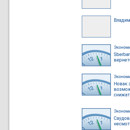
Владим
Эконом
Sberban
вернетс
Эконом
Новак 
возмож
снижат
Эконом
Саудов
несмот