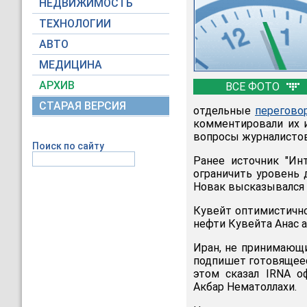
НЕДВИЖИМОСТЬ
ТЕХНОЛОГИИ
АВТО
МЕДИЦИНА
АРХИВ
ВСЕ ФОТО
СТАРАЯ ВЕРСИЯ
отдельные
перегово
комментировали их и
вопросы журналистов
Поиск по сайту
Ранее источник "Ин
ограничить уровень 
Новак высказывался
Кувейт оптимистично
нефти Кувейта Анас а
Иран, не принимающий
подпишет готовящеес
этом сказал IRNA о
Акбар Нематоллахи.