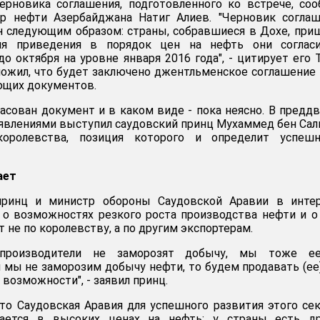
ерновика соглашения, подготовленного ко встрече, со
р нефти Азербайджана Натиг Алиев. "Черновик соглаш
н следующим образом: страны, собравшиеся в Дохе, при
ля приведения в порядок цен на нефть они согласи
о октября на уровне января 2016 года", - цитирует его 
ожил, что будет заключено джентльменское соглашение 
ющих документов.
ласован документ и в каком виде - пока неясно. В предд
аявлениями выступил саудовский принц Мухаммед бен Сал
оролевства, позиция которого и определит успешн
ает
принц и министр обороны Саудовской Аравии в инте
о возможностях резкого роста производства нефти и о
 не по королевству, а по другим экспортерам.
 производители не заморозят добычу, мы тоже е
и мы не заморозим добычу нефти, то будем продавать (ее
возможности", - заявил принц.
что Саудовская Аравия для успешного развития этого се
ается в высоких ценах на нефть: у страны есть др