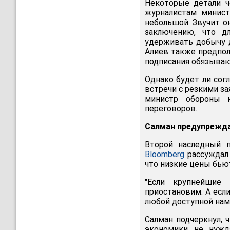
Некоторые детали ч
журналистам минист
небольшой. Звучит о
заключению, что д
удерживать добычу д
Алиев также предпол
подписания обязыва
Однако будет ли сог
встречи с резкими з
министр обороны к
переговоров.
Салман предупрежд
Второй наследный 
Bloomberg
рассуждал 
что низкие цены бьют
"Если крупнейшие
приостановим. А есл
любой доступной нам 
Салман подчеркнул, 
экономики не нужд