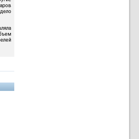
ларов
 дело
вляла
объем
релей