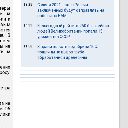
13:25
С июня 2021 года в России
теры
заключенных будут отправлять на
и на
работы на БАМ
вии и
чевым
14:11
В ежегодный рейтинг 250 богатейших
ются
людей Великобритании попали 15
я. В
уроженцев СССР
овел
ны не
11:58
В правительстве одобрили 10%
ть на
пошлины на вывоз грубо
обработанной древесины
шение
росу.
истра
да не
и. Об
лики