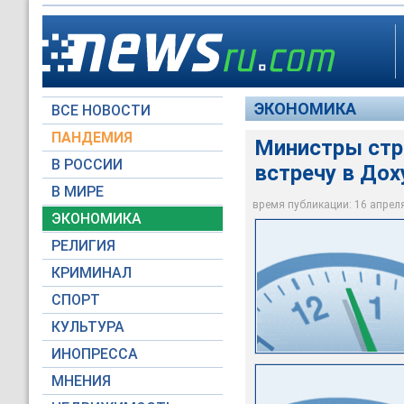
ЭКОНОМИКА
ВСЕ НОВОСТИ
ПАНДЕМИЯ
Министры стр
В РОССИИ
встречу в Дох
В МИРЕ
17 апреля в Дохе в
время публикации: 16 апреля 
Министр нефти Сауд
объема добычи на у
ЭКОНОМИКА
Министры стран-экс
ан-Нуайми
лидеров в этой отр
РЕЛИГИЯ
Global Look Press
Reuters
Reuters
КРИМИНАЛ
СПОРТ
КУЛЬТУРА
ИНОПРЕССА
МНЕНИЯ