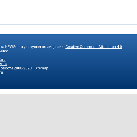
та NEWSru.ru доступны по лицензии:
Creative Commons Attribution 4.0
 иное.
йта
инок
новости
2000-2023 |
Sitemap
ти