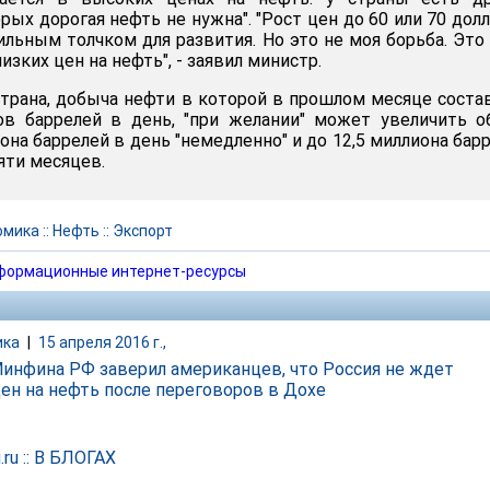
рых дорогая нефть не нужна". "Рост цен до 60 или 70 дол
сильным толчком для развития. Но это не моя борьба. Это
низких цен на нефть", - заявил министр.
страна, добыча нефти в которой в прошлом месяце соста
ов баррелей в день, "при желании" может увеличить 
она баррелей в день "немедленно" и до 12,5 миллиона бар
яти месяцев.
омика
::
Нефть
::
Экспорт
формационные интернет-ресурсы
ика
|
15 апреля 2016 г.,
Минфина РФ заверил американцев, что Россия не ждет
цен на нефть после переговоров в Дохе
ru :: В БЛОГАХ