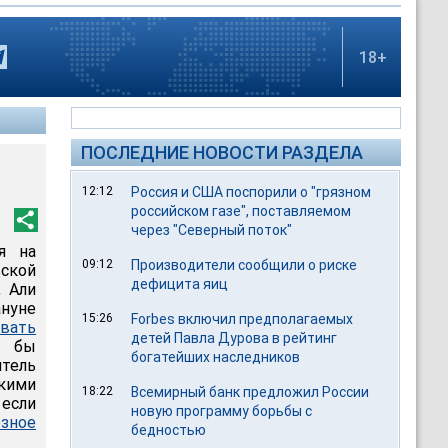
18+
ПОСЛЕДНИЕ НОВОСТИ РАЗДЕЛА
12:12
Россия и США поспорили о "грязном
российском газе", поставляемом
через "Северный поток"
я на
09:12
Производители сообщили о риске
вской
дефицита яиц
, Али
ануне
15:26
Forbes включил предполагаемых
овать
детей Павла Дурова в рейтинг
я бы
богатейших наследников
итель
кими
18:22
Всемирный банк предложил России
 если
новую программу борьбы с
зное
бедностью