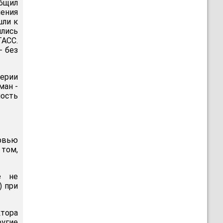
общил
ения
шли к
лись
ТАСС.
- без
верии
ман -
ость
рвью
 том,
е не
) при
ктора
угие