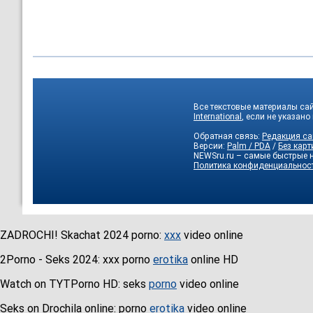
Все текстовые материалы сай
International
, если не указано
Обратная связь:
Редакция са
Версии:
Palm / PDA
/
Без карт
NEWSru.ru – самые быстрые 
Политика конфиденциальнос
ZADROCHI! Skachat 2024 porno:
xxx
video online
2Porno - Seks 2024: xxx porno
erotika
online HD
Watch on TYTPorno HD: seks
porno
video online
Seks on Drochila online: porno
erotika
video online