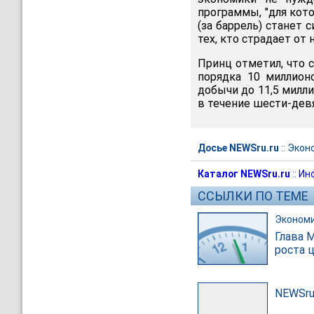
программы, "для кото
(за баррель) станет 
тех, кто страдает от 
Принц отметил, что 
порядка 10 миллион
добычи до 11,5 милли
в течение шести-дев
Досье NEWSru.ru
::
Экон
Каталог NEWSru.ru
::
Ин
ССЫЛКИ ПО ТЕМЕ
Эконом
Глава 
роста 
NEWSru.