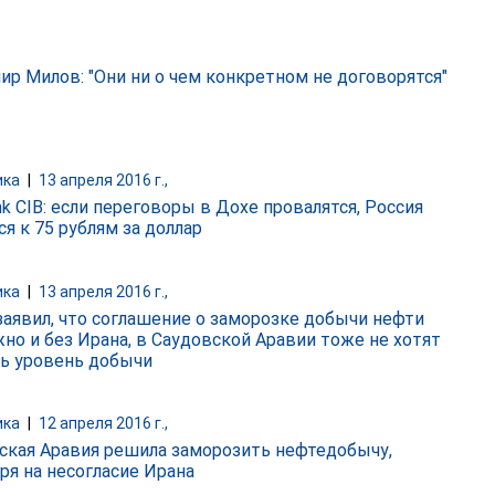
ир Милов: "Они ни о чем конкретном не договорятся"
ика
|
13 апреля 2016 г.,
k CIB: если переговоры в Дохе провалятся, Россия
я к 75 рублям за доллар
ика
|
13 апреля 2016 г.,
заявил, что соглашение о заморозке добычи нефти
но и без Ирана, в Саудовской Аравии тоже не хотят
ь уровень добычи
ика
|
12 апреля 2016 г.,
ская Аравия решила заморозить нефтедобычу,
ря на несогласие Ирана