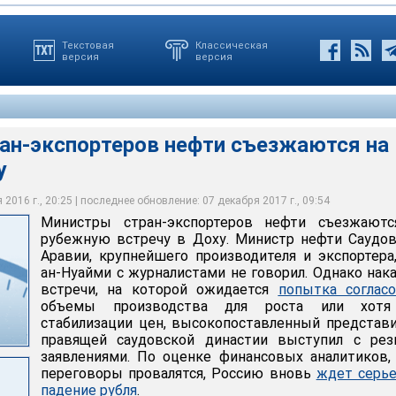
Текстовая
Классическая
версия
версия
ан-экспортеров нефти съезжаются на
у
едущие страны-экспортеры попробуют согласовать заморозку
2016 г., 20:25 | последнее обновление: 07 декабря 2017 г., 09:54
овской Аравии, крупнейшего производителя и экспортера, Али
ровне января 2016 года. Участие Саудовской Аравии и России -
портеров нефти съезжаются на рубежную встречу в Доху
асли - является ключевым для успеха встречи
Министры стран-экспортеров нефти съезжаютс
рубежную встречу в Доху. Министр нефти Саудо
Аравии, крупнейшего производителя и экспортера
ан-Нуайми с журналистами не говорил. Однако нак
встречи, на которой ожидается
попытка соглас
объемы производства для роста или хот
стабилизации цен, высокопоставленный представ
правящей саудовской династии выступил с рез
заявлениями. По оценке финансовых аналитиков,
переговоры провалятся, Россию вновь
ждет серье
падение рубля
.