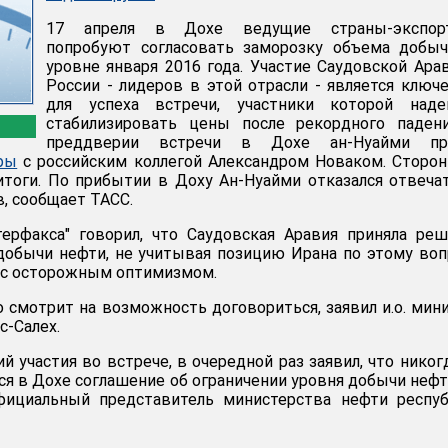
17 апреля в Дохе ведущие страны-экспор
попробуют согласовать заморозку объема добыч
уровне января 2016 года. Участие Саудовской Ара
России - лидеров в этой отрасли - является клю
для успеха встречи, участники которой наде
стабилизировать цены после рекордного падени
преддверии встречи в Дохе ан-Нуайми пр
ры
с российским коллегой Александром Новаком. Сторо
тоги. По прибытии в Доху Ан-Нуайми отказался отвеча
, сообщает ТАСС.
терфакса" говорил, что Саудовская Аравия приняла ре
добычи нефти, не учитывая позицию Ирана по этому воп
 с осторожным оптимизмом.
 смотрит на возможность договориться, заявил и.о. мин
с-Салех.
 участия во встрече, в очередной раз заявил, что никог
я в Дохе соглашение об ограничении уровня добычи нефт
фициальный представитель министерства нефти респуб